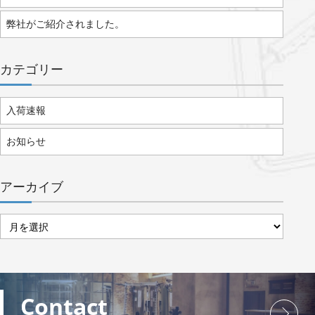
弊社がご紹介されました。
カテゴリー
入荷速報
お知らせ
アーカイブ
ア
ー
カ
イ
ブ
Contact