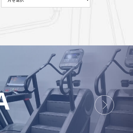
ー
カ
イ
ブ
A