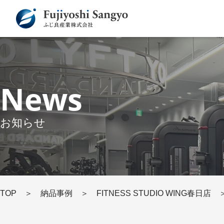
News
お知らせ
TOP
＞
納品事例
＞
FITNESS STUDIO WING春日店