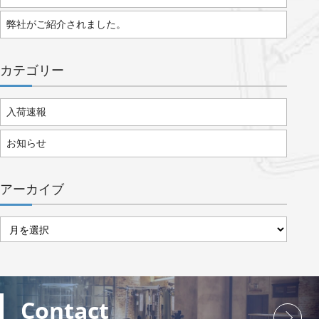
弊社がご紹介されました。
カテゴリー
入荷速報
お知らせ
アーカイブ
ア
ー
カ
イ
ブ
Contact