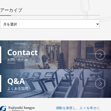
アーカイブ
ア
ー
カ
イ
ブ
Contact
お問い合わせ
Q&A
よくある質問
感動を創造し、人々を幸せに