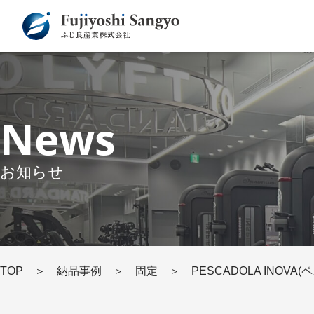
News
お知らせ
TOP
＞
納品事例
＞
固定
＞
PESCADOLA INOVA