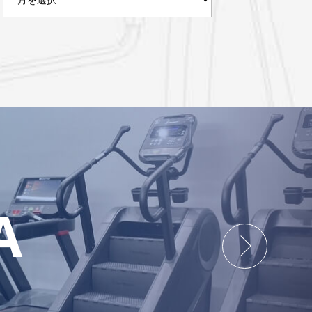
ー
カ
イ
ブ
A