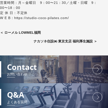
営業時間：月～金曜日 9：00〜21：30／⼟曜・⽇曜 9：
00〜18：00
定 休 日：不定休
W E B：
https://studio-coco-pilates.com/
＜
ローメル LOWMEL福岡
ナカソネ住設㈱ 東京支店 福利厚生施設
＞
Contact
お問い合わせ
Q&A
よくある質問