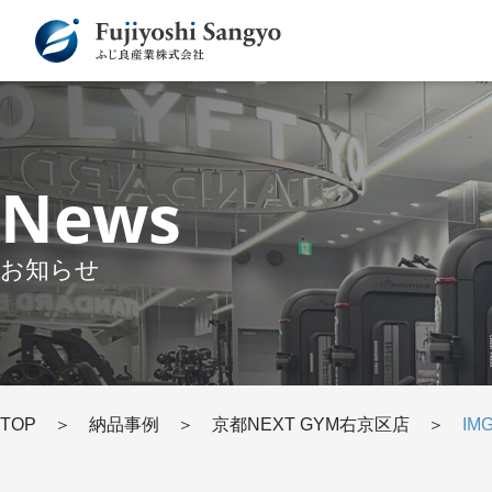
News
お知らせ
TOP
＞
納品事例
＞
京都NEXT GYM右京区店
＞
IM