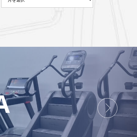
ー
カ
イ
ブ
A